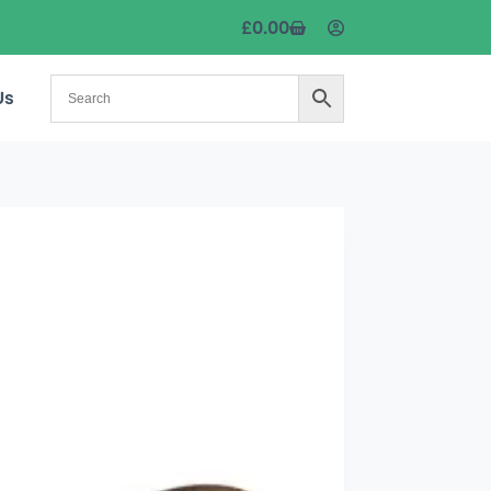
£
0.00
Us